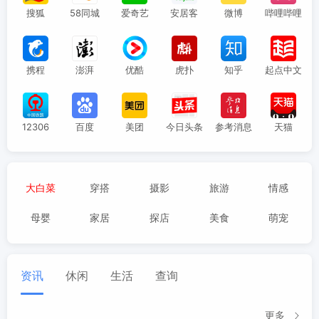
搜狐
58同城
爱奇艺
安居客
微博
哔哩哔哩
携程
澎湃
优酷
虎扑
知乎
起点中文
12306
百度
美团
今日头条
参考消息
天猫
大白菜
穿搭
摄影
旅游
情感
母婴
家居
探店
美食
萌宠
资讯
休闲
生活
查询
更多